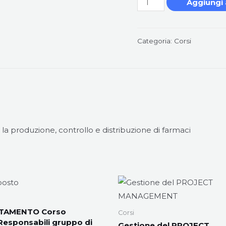
Aggiungi 
DI
GMP
GOOD
Categoria:
Corsi
MANUFACTURING
PRACTICE
quantità
oduzione, controllo e distribuzione di farmaci
TAMENTO Corso
Corsi
Responsabili gruppo di
Gestione del PROJECT