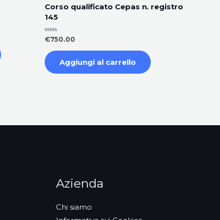
Corso qualificato Cepas n. registro
145
Valutato
€
750.00
0
su
5
Aggiungi al carrello
Azienda
Chi siamo