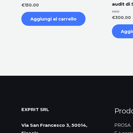
audit di 
Valutato
€
150.00
0
su
5
Valutato
€
300.00
Aggiungi al carrello
0
su
5
Aggiu
Prodo
EXPRIT SRL
PROSA
Via San Francesco 3,
50014,