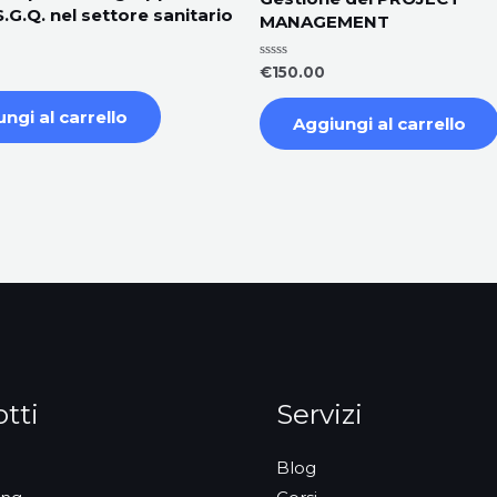
S.G.Q. nel settore sanitario
MANAGEMENT
Valutato
€
150.00
0
su
5
ngi al carrello
Aggiungi al carrello
tti
Servizi
Blog