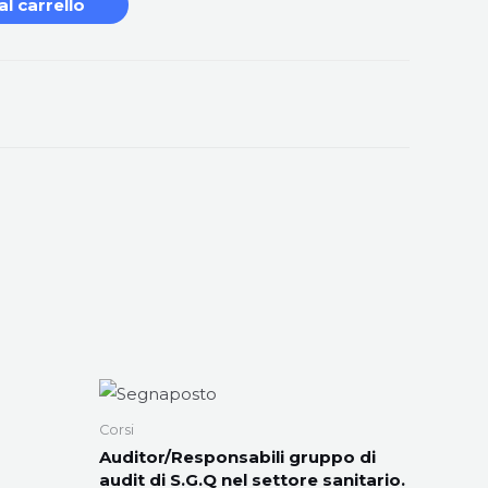
al carrello
Corsi
Auditor/Responsabili gruppo di
audit di S.G.Q nel settore sanitario.