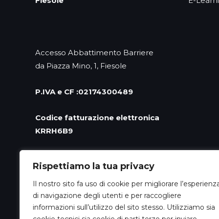
E-Learn
Fiesole
Accesso Abbattimento Barriere
da Piazza Mino, 1, Fiesole
P.IVA e CF :021743004
89
Codice fatturazione elettronica
KRRH6B9
PEC
exprit@pec.it
Rispettiamo la tua privacy
Tel centralino +39 055600157
Il nostro sito fa uso di cookie per migliorare l’esperienz
di navigazione degli utenti e per raccogliere
informazioni sull’utilizzo del sito stesso. Utilizziamo sia
Cap sociale €30,000 I.V.