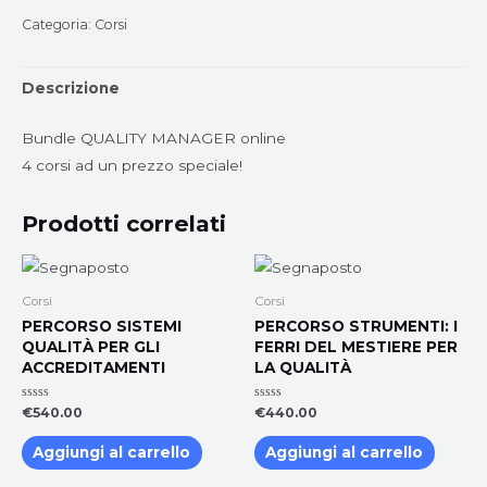
Online
Categoria:
Corsi
quantità
Descrizione
Bundle QUALITY MANAGER online
4 corsi ad un prezzo speciale!
Prodotti correlati
Corsi
Corsi
PERCORSO SISTEMI
PERCORSO STRUMENTI: I
QUALITÀ PER GLI
FERRI DEL MESTIERE PER
ACCREDITAMENTI
LA QUALITÀ
Valutato
Valutato
€
540.00
€
440.00
0
0
su
su
5
5
Aggiungi al carrello
Aggiungi al carrello