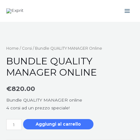
Vai
al
Main
contenuto
Men
Home
/
Corsi
/ Bundle QUALITY MANAGER Online
BUNDLE QUALITY
MANAGER ONLINE
€
820.00
Bundle QUALITY MANAGER online
4 corsi ad un prezzo speciale!
Bundle
Aggiungi al carrello
QUALITY
MANAGER