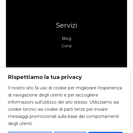
Servizi
Blog
Corsi
Azienda
Rispettiamo la tua privacy
Il nostro sito fa uso di cookie per migliorare l’esperienza
Chi siamo
di navigazione degli utenti e per raccogliere
Informativa sui Cookies
informazioni sull’utilizzo del sito stesso. Utilizziamo sia
Informativa sulla Privacy
cookie tecnici sia cookie di parti terze per inviare
Contatti
messaggi promozionali sulla base dei comportamenti
degli utenti.
Copyright © 2026 Exprit