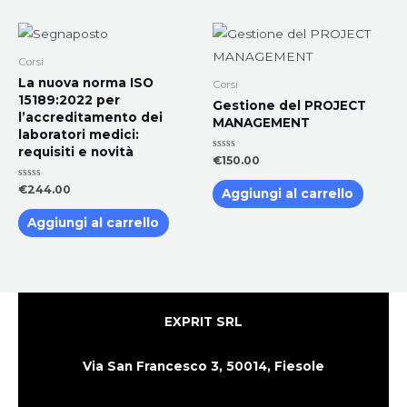
Corsi
La nuova norma ISO
Corsi
15189:2022 per
Gestione del PROJECT
l’accreditamento dei
MANAGEMENT
laboratori medici:
requisiti e novità
Valutato
€
150.00
0
su
Valutato
€
244.00
5
Aggiungi al carrello
0
su
5
Aggiungi al carrello
EXPRIT SRL
Via San Francesco 3,
50014,
Fiesole