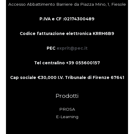
Accesso Abbattimento Barriere da Piazza Mino, 1, Fiesole
P.IVA e CF :021743004
89
Codice fatturazione elettronica KRRH6B9
PEC
exprit@pec.it
Tel centralino +39 055600157
Cap sociale €30,000 I.V. Tribunale di Firenze 67641
Prodotti
PROSA
E-Learning