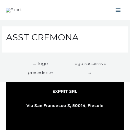
Vai
al
Main
contenuto
Men
ASST CREMONA
Navigazione
←
logo
logo successivo
articoli
precedente
→
EXPRIT SRL
Via San Francesco 3,
50014,
Fiesole