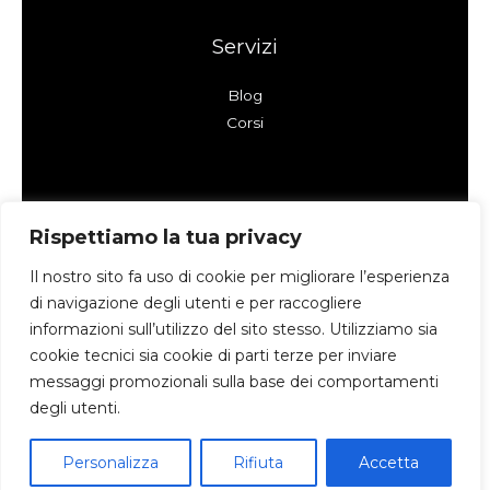
Servizi
Blog
Corsi
Azienda
Rispettiamo la tua privacy
Il nostro sito fa uso di cookie per migliorare l’esperienza
Chi siamo
di navigazione degli utenti e per raccogliere
Informativa sui Cookies
informazioni sull’utilizzo del sito stesso. Utilizziamo sia
Informativa sulla Privacy
cookie tecnici sia cookie di parti terze per inviare
Contatti
messaggi promozionali sulla base dei comportamenti
degli utenti.
Copyright © 2026 Exprit
Personalizza
Rifiuta
Accetta
Powered by Exprit